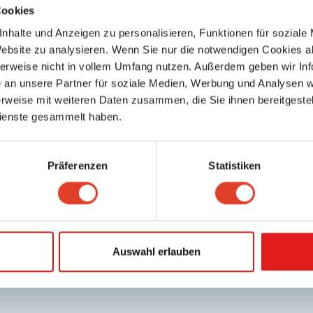
Cookies
Admiral Kino
Kinos
nhalte und Anzeigen zu personalisieren, Funktionen für soziale
Burggasse 119, 1070 Wien 7., Neubau, Wien, Österreich
Website zu analysieren. Wenn Sie nur die notwendigen Cookies a
5586.99 km entfernt
herweise nicht in vollem Umfang nutzen. Außerdem geben wir Inf
0 Bewertungen
an unsere Partner für soziale Medien, Werbung und Analysen we
Stadtkino
rweise mit weiteren Daten zusammen, die Sie ihnen bereitgestell
Kinos
ienste gesammelt haben.
Akademiestraße 13, 1010 Wien 1., Innere Stadt, Wien, Österreich
5587.37 km entfernt
0 Bewertungen
Präferenzen
Statistiken
Gartenbaukino
Kinos
Parkring 12, 1010 Wien 1., Innere Stadt, Wien, Österreich
5587.73 km entfernt
0 Bewertungen
Auswahl erlauben