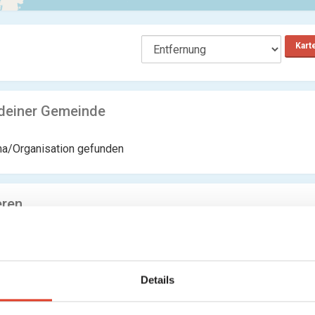
Kart
 deiner Gemeinde
ma/Organisation gefunden
eren
Leokino
Kinos
Anichstraße 36, 6020 Innsbruck, Tirol, Österreich
0 km entfernt
Details
0 Bewertungen