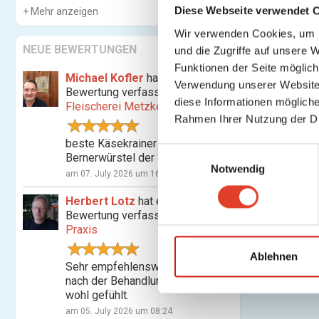
Diese Webseite verwendet 
Mehr anzeigen
Wir verwenden Cookies, um I
NEUE BEWERTUNGEN
und die Zugriffe auf unsere 
Funktionen der Seite möglic
Michael Kofler
hat eine
Verwendung unserer Website 
Bewertung verfasst für
diese Informationen mögliche
Fleischerei Metzker
Rahmen Ihrer Nutzung der D
beste Käsekrainer und
E
Bernerwürstel der Stadt
Notwendig
i
am 07. July 2026 um 16:07
n
Herbert Lotz
hat eine
w
Bewertung verfasst für
Shiatsu-
i
Praxis
l
l
Ablehnen
Sehr empfehlenswert! Habe mich
i
nach der Behandlung nachhaltig
g
wohl gefühlt.
u
am 05. July 2026 um 08:24