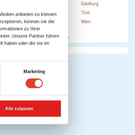
Oberösterreich
Salzburg
Steiermark
Tirol
 Medien anbieten zu können
kzeptieren, können sie die
Vorarlberg
Wien
ormationen zu Ihrer
iter. Unsere Partner führen
Mehr anzeigen
t haben oder die sie im
Marketing
Alle zulassen