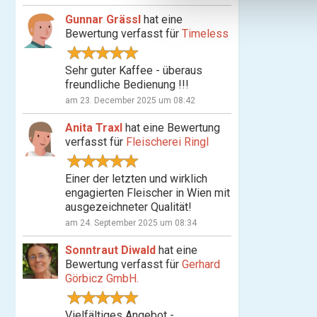
n
Gunnar Grässl
hat eine
g
Bewertung verfasst für
Timeless
s
a
Sehr guter Kaffee - überaus
u
freundliche Bedienung !!!
s
am 23. December 2025 um 08:42
w
a
Anita Traxl
hat eine Bewertung
h
verfasst für
Fleischerei Ringl
l
Einer der letzten und wirklich
engagierten Fleischer in Wien mit
ausgezeichneter Qualität!
am 24. September 2025 um 08:34
Sonntraut Diwald
hat eine
Bewertung verfasst für
Gerhard
Görbicz GmbH.
Vielfältiges Angebot -