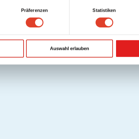
am 26. September als Stadtkino im Künstlerhaus neu eröffnet wurd
Präferenzen
Statistiken
 neuen Aktivitäten, die angezeigt werden könnten.
Auswahl erlauben