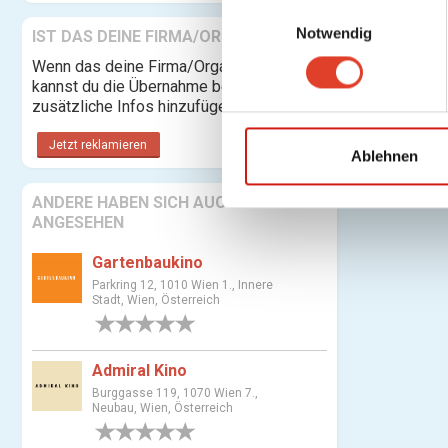
E
Notwendig
i
IST DAS DEINE FIRMA/ORGANISATION?
n
Wenn das deine Firma/Organisation ist,
Es gibt keine
w
kannst du die Übernahme beantragen und
i
zusätzliche Infos hinzufügen.
l
Jetzt reklamieren
l
Ablehnen
i
ANDERE HABEN SICH AUCH
g
ANGESEHEN
u
n
Gartenbaukino
g
Parkring 12, 1010 Wien 1., Innere
s
Stadt, Wien, Österreich
a
0 Bewertungen
u
Admiral Kino
s
w
Burggasse 119, 1070 Wien 7.,
Neubau, Wien, Österreich
a
0 Bewertungen
h