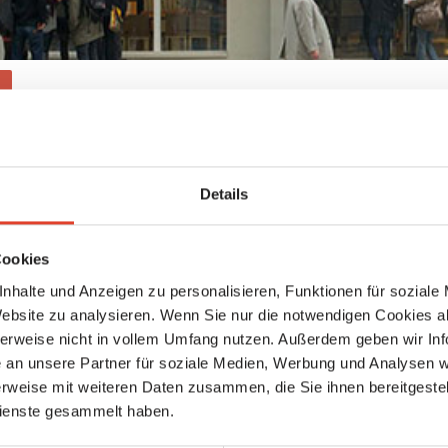
Kinos
GmbH
Details
1916
Akademiestraße 13, 1010 Wien 1., Innere Stadt, Wien, Österreich
Cookies
location_on
directions
nhalte und Anzeigen zu personalisieren, Funktionen für soziale
Karte anzeigen
Wegbeschreibung
Website zu analysieren. Wenn Sie nur die notwendigen Cookies a
herweise nicht in vollem Umfang nutzen. Außerdem geben wir Inf
Ansehen
an unsere Partner für soziale Medien, Werbung und Analysen we
https://stadtkinowien.at/
rweise mit weiteren Daten zusammen, die Sie ihnen bereitgestell
Das Stadtkino ist eines der ältesten Programmkinos in Wien. Der u
:
ienste gesammelt haben.
Standort war am Schwarzenbergplatz im 3. Wiener Gemeindebezir
wo es 1916 als Schwarzenbergkino eröffnet und 1981 als Stadtkin
gegründet wurde. 2013 übersiedelte es in das Künstlerhaus am Kar