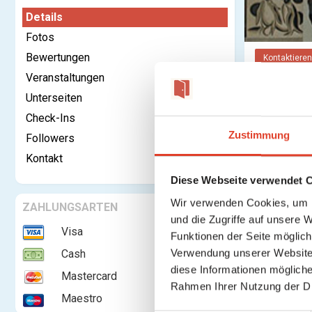
Details
Fotos
Bewertungen
Kontaktieren
Veranstaltungen
Unterseiten
Kategorie:
Check-Ins
Rechtsform:
Zustimmung
Followers
Gegründet:
Kontakt
Adresse:
Diese Webseite verwendet 
Wir verwenden Cookies, um I
ZAHLUNGSARTEN
und die Zugriffe auf unsere 
Visa
Funktionen der Seite möglic
Telefon:
Verwendung unserer Website 
Cash
Website:
diese Informationen mögliche
Mastercard
Beschreibung
Rahmen Ihrer Nutzung der D
Maestro