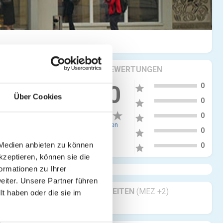
KRITIKEN & BEWERTUNGEN
5
more_vert
0.00
0
star
Über Cookies
4
0
star
3
0
star
0 Bewertungen
2
0
star
1
 Medien anbieten zu können
0
star
kzeptieren, können sie die
ormationen zu Ihrer
iter. Unsere Partner führen
GESCHÄFTSZEITEN
(MEZ +2)
t haben oder die sie im
rsprüngliche
Geöffnet 24/7
k Landstraße,
o neu
lsplatz, wo es