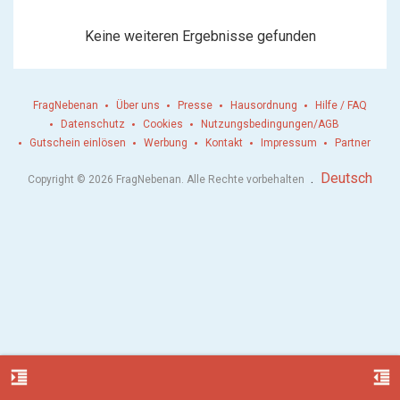
Keine weiteren Ergebnisse gefunden
FragNebenan
Über uns
Presse
Hausordnung
Hilfe / FAQ
Datenschutz
Cookies
Nutzungsbedingungen/AGB
Gutschein einlösen
Werbung
Kontakt
Impressum
Partner
.
Deutsch
Copyright © 2026 FragNebenan. Alle Rechte vorbehalten
format_indent_increase
format_indent_decrease