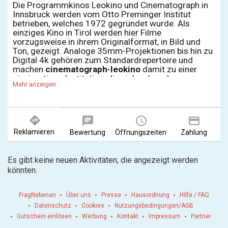
Die Programmkinos Leokino und Cinematograph in
Innsbruck werden vom Otto Preminger Institut
betrieben, welches 1972 gegründet wurde. Als
einziges Kino in Tirol werden hier Filme
vorzugsweise in ihrem Originalformat, in Bild und
Ton, gezeigt. Analoge 35mm-Projektionen bis hin zu
Digital 4k gehören zum Standardrepertoire und
machen
cinematograph
·
leokino
damit zu einer
einzigartigen Institution, die sich neben dem
Mehr anzeigen
Kinobetrieb auch als Ort der Begegnung und des
gesellschaftlichen Austauschs versteht.
Zahlreiche Filmfestivals, darunter das Internationale
directions
chat
query_builder
payment
Film Festival Innsbruck (IFFI) und das Open Air Kino
im Zeughaus gehören zu den Fixpunkten im
Reklamieren
Bewertung
Öffnungszeiten
Zahlung
Jahresprogramm. Zum Otto Preminger Institut
gehört außerdem der Cinematograph Filmverleih,
welcher die Sichtbarkeit von Arthouse Filmen,
Es gibt keine neuen Aktivitäten, die angezeigt werden
insbesondere aus dem Süden und Osten, fördert.
könnten.
FragNebenan
Über uns
Presse
Hausordnung
Hilfe / FAQ
Datenschutz
Cookies
Nutzungsbedingungen/AGB
Gutschein einlösen
Werbung
Kontakt
Impressum
Partner