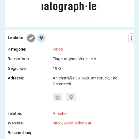
more_vert
Leokino
favorite
Kategorie:
Kinos
Rechtsform:
Eingetragener Verein e.V.
Gegründet:
1972
Adresse:
Anichstraße 36, 6020 Innsbruck, Tirol,
Österreich
location_on
directions
Telefon:
Ansehen
Website:
http://www.leokino.at
Beschreibung: