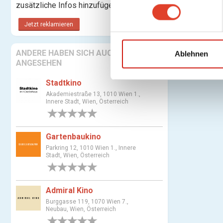
n
zusätzliche Infos hinzufügen.
w
Jetzt reklamieren
i
l
ANDERE HABEN SICH AUCH
l
Ablehnen
ANGESEHEN
i
g
Stadtkino
u
Akademiestraße 13, 1010 Wien 1.,
n
Innere Stadt, Wien, Österreich
g
0 Bewertungen
s
Gartenbaukino
a
u
Parkring 12, 1010 Wien 1., Innere
Stadt, Wien, Österreich
s
0 Bewertungen
w
a
Admiral Kino
h
Burggasse 119, 1070 Wien 7.,
l
Neubau, Wien, Österreich
0 Bewertungen