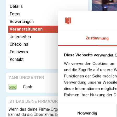
Details
Fotos
Bewertungen
Kontaktieren
Veranstaltungen
Unterseiten
Zustimmung
Leokino 
Check-Ins
Followers
Diese Webseite verwendet 
Anstehen
Kontakt
Wir verwenden Cookies, um I
und die Zugriffe auf unsere 
Keine weite
Funktionen der Seite möglic
ZAHLUNGSARTEN
Verwendung unserer Website 
Cash
diese Informationen mögliche
Rahmen Ihrer Nutzung der D
IST DAS DEINE FIRMA/ORGANISATION?
E
Wenn das deine Firma/Organisation ist,
Notwendig
i
kannst du die Übernahme beantragen und