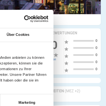
KRITIKEN & BEWERTUNGEN
Über Cookies
5
0.00
0
star
4
0
star
3
0
star
 Medien anbieten zu können
0 Bewertungen
2
0
star
kzeptieren, können sie die
1
ormationen zu Ihrer
0
star
iter. Unsere Partner führen
t haben oder die sie im
GESCHÄFTSZEITEN
(MEZ +2)
Geöffnet 24/7
Marketing