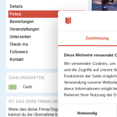
Details
Fotos
Bewertungen
Kontaktieren
Veranstaltungen
Unterseiten
Zustimmung
Fotos
Check-Ins
Followers
Diese Webseite verwendet 
Kontakt
Wir verwenden Cookies, um I
und die Zugriffe auf unsere 
Funktionen der Seite möglic
ZAHLUNGSARTEN
Verwendung unserer Website 
Cash
diese Informationen mögliche
Rahmen Ihrer Nutzung der D
IST DAS DEINE FIRMA/ORGANISATION?
E
Wenn das deine Firma/Organisation ist,
Notwendig
i
kannst du die Übernahme beantragen und