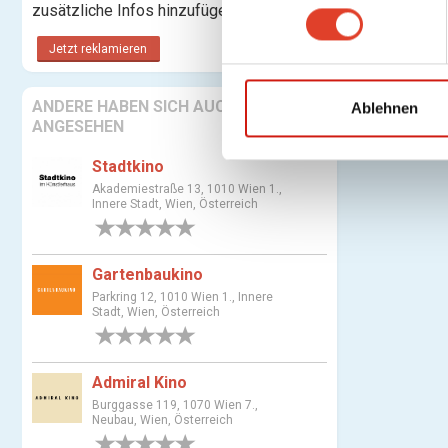
n
zusätzliche Infos hinzufügen.
w
Jetzt reklamieren
i
l
ANDERE HABEN SICH AUCH
l
Ablehnen
ANGESEHEN
i
g
Stadtkino
u
Akademiestraße 13, 1010 Wien 1.,
n
Innere Stadt, Wien, Österreich
g
0 Bewertungen
s
Gartenbaukino
a
u
Parkring 12, 1010 Wien 1., Innere
Stadt, Wien, Österreich
s
0 Bewertungen
w
a
Admiral Kino
h
Burggasse 119, 1070 Wien 7.,
l
Neubau, Wien, Österreich
0 Bewertungen