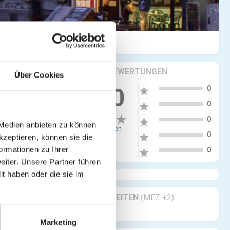
KRITIKEN & BEWERTUNGEN
Über Cookies
5
0.00
0
star
4
0
star
3
0
star
 Medien anbieten zu können
0 Bewertungen
2
0
star
kzeptieren, können sie die
1
ormationen zu Ihrer
0
star
iter. Unsere Partner führen
t haben oder die sie im
GESCHÄFTSZEITEN
(MEZ +2)
Geöffnet 24/7
Marketing