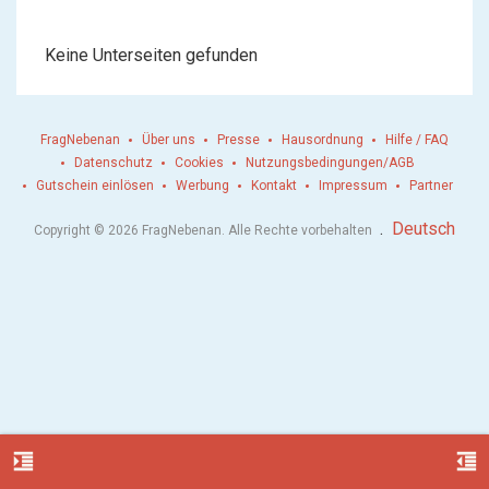
Keine Unterseiten gefunden
FragNebenan
Über uns
Presse
Hausordnung
Hilfe / FAQ
Datenschutz
Cookies
Nutzungsbedingungen/AGB
Gutschein einlösen
Werbung
Kontakt
Impressum
Partner
.
Deutsch
Copyright © 2026 FragNebenan. Alle Rechte vorbehalten
format_indent_increase
format_indent_decrease