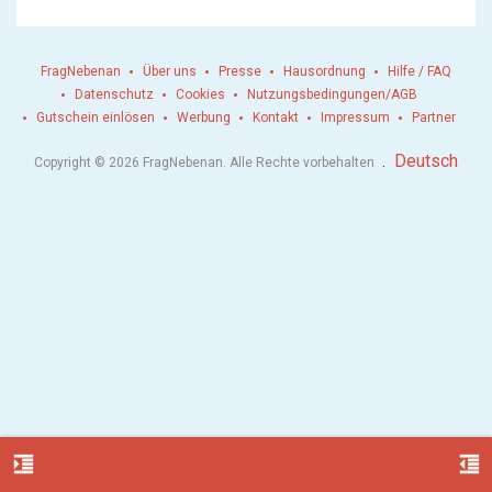
FragNebenan
Über uns
Presse
Hausordnung
Hilfe / FAQ
Datenschutz
Cookies
Nutzungsbedingungen/AGB
Gutschein einlösen
Werbung
Kontakt
Impressum
Partner
.
Deutsch
Copyright © 2026 FragNebenan. Alle Rechte vorbehalten
format_indent_increase
format_indent_decrease