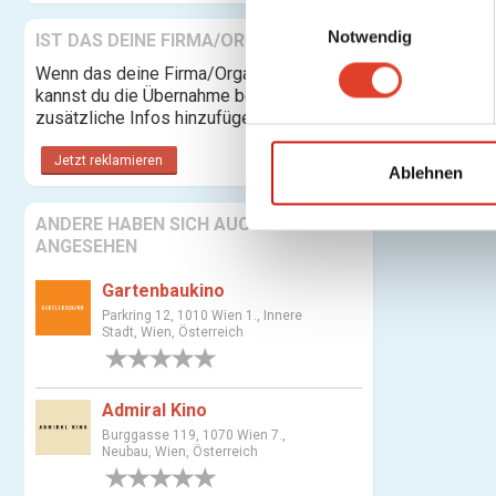
E
Notwendig
i
IST DAS DEINE FIRMA/ORGANISATION?
n
Wenn das deine Firma/Organisation ist,
w
kannst du die Übernahme beantragen und
i
zusätzliche Infos hinzufügen.
l
Jetzt reklamieren
l
Ablehnen
i
ANDERE HABEN SICH AUCH
g
ANGESEHEN
u
n
Gartenbaukino
g
Parkring 12, 1010 Wien 1., Innere
s
Stadt, Wien, Österreich
a
0 Bewertungen
u
Admiral Kino
s
w
Burggasse 119, 1070 Wien 7.,
Neubau, Wien, Österreich
a
0 Bewertungen
h