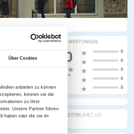
KRITIKEN & BEWERTUNGEN
5
0.00
0
star
Über Cookies
4
0
star
3
0
star
0 Bewertungen
2
0
star
1
 Medien anbieten zu können
0
star
kzeptieren, können sie die
ormationen zu Ihrer
iter. Unsere Partner führen
GESCHÄFTSZEITEN
(MEZ +2)
t haben oder die sie im
Geöffnet 24/7