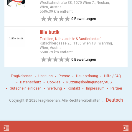
Westbahnstraße 38, 1070 Wien 7., Neubau,
Wien, Austria
5586.39 km entfernt
0 Bewertungen
lille butik
Textilien, Nähzubehör & Bastlerbedarf
Kutschkergasse 25, 1180 Wien 18., Währing,
Wien, Austria
5588.79 km entfernt
0 Bewertungen
FragNebenan
Über uns
Presse
Hausordnung
Hilfe / FAQ
Datenschutz
Cookies
Nutzungsbedingungen/AGB
Gutschein einlösen
Werbung
Kontakt
Impressum
Partner
.
Deutsch
Copyright © 2026 FragNebenan. Alle Rechte vorbehalten
format_indent_increase
format_indent_decrease