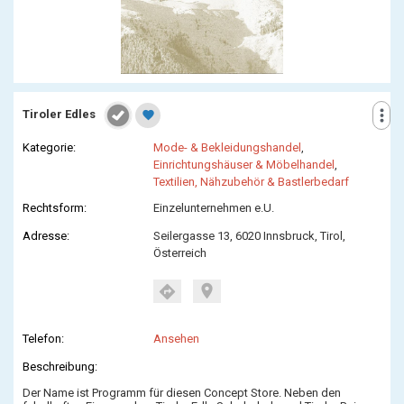
more_vert
Tiroler Edles
favorite
Kategorie:
Mode- & Bekleidungshandel
,
Einrichtungshäuser & Möbelhandel
,
Textilien, Nähzubehör & Bastlerbedarf
Rechtsform:
Einzelunternehmen e.U.
Adresse:
Seilergasse 13, 6020 Innsbruck, Tirol,
Österreich
location_on
directions
Telefon:
Ansehen
Beschreibung:
Der Name ist Programm für diesen Concept Store. Neben den