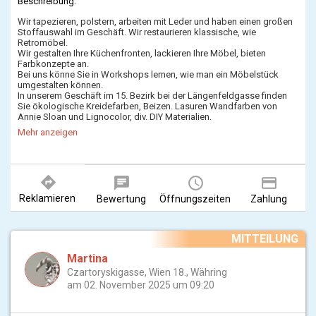
Beschreibung:
Wir tapezieren, polstern, arbeiten mit Leder und haben einen großen
Stoffauswahl im Geschäft. Wir restaurieren klassische, wie
Retromöbel.
Wir gestalten Ihre Küchenfronten, lackieren Ihre Möbel, bieten
Farbkonzepte an.
Bei uns könne Sie in Workshops lernen, wie man ein Möbelstück
umgestalten können.
In unserem Geschäft im 15. Bezirk bei der Längenfeldgasse finden
Sie ökologische Kreidefarben, Beizen. Lasuren Wandfarben von
Annie Sloan und Lignocolor, div. DIY Materialien.
Retro und neu gestaltete Vintagemöbel und ausgewählte Dekoartikel
Mehr anzeigen
runden das Angebot ab.
directions
chat
query_builder
payment
Reklamieren
Bewertung
Öffnungszeiten
Zahlung
MITTEILUNG
Martina
Czartoryskigasse, Wien 18., Währing
am 02. November 2025 um 09:20