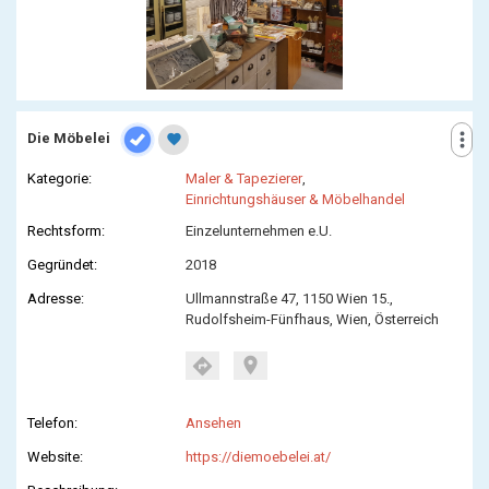
more_vert
Die Möbelei
favorite
Kategorie:
Maler & Tapezierer
,
Einrichtungshäuser & Möbelhandel
Rechtsform:
Einzelunternehmen e.U.
Gegründet:
2018
Adresse:
Ullmannstraße 47, 1150 Wien 15.,
Rudolfsheim-Fünfhaus, Wien, Österreich
location_on
directions
Telefon:
Ansehen
Website:
https://diemoebelei.at/