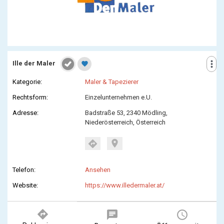
more_vert
Ille der Maler
favorite
Kategorie:
Maler & Tapezierer
Rechtsform:
Einzelunternehmen e.U.
Adresse:
Badstraße 53, 2340 Mödling,
Niederösterreich, Österreich
location_on
directions
Telefon:
Ansehen
Website:
https://www.illedermaler.at/
directions
chat
query_builder