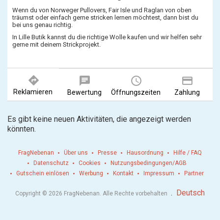
Wenn du von Norweger Pullovers, Fair Isle und Raglan von oben
träumst oder einfach gerne stricken lernen möchtest, dann bist du
bei uns genau richtig.
In Lille Butik kannst du die richtige Wolle kaufen und wir helfen sehr
gerne mit deinem Strickprojekt.
directions
chat
query_builder
payment
Reklamieren
Bewertung
Öffnungszeiten
Zahlung
Es gibt keine neuen Aktivitäten, die angezeigt werden
könnten.
FragNebenan
Über uns
Presse
Hausordnung
Hilfe / FAQ
Datenschutz
Cookies
Nutzungsbedingungen/AGB
Gutschein einlösen
Werbung
Kontakt
Impressum
Partner
.
Deutsch
Copyright © 2026 FragNebenan. Alle Rechte vorbehalten