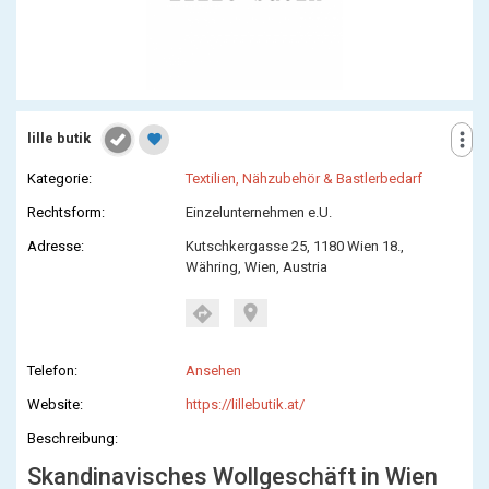
more_vert
lille butik
favorite
Kategorie:
Textilien, Nähzubehör & Bastlerbedarf
Rechtsform:
Einzelunternehmen e.U.
Adresse:
Kutschkergasse 25, 1180 Wien 18.,
Währing, Wien, Austria
location_on
directions
Telefon:
Ansehen
Website:
https://lillebutik.at/
Beschreibung:
Skandinavisches Wollgeschäft in Wien