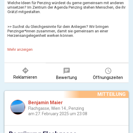
Welche Ideen für Penzing würdest du gerne gemeinsam mit anderen
umsetzen? Im Zentrum der Agenda Penzing stehen Menschen, die ihr
Grätzl mitgestalten.
>> Suchst du Gleichgesinnte für dein Anliegen? Wir bringen
Penzinger*innen zusammen, damit sie gemeinsam an einer
Herzensangelegenheit werken können.
Mehr anzeigen
>> Bist du z.B. durch deinen Beruf ohnehin gut in deiner Community
vernetzt und möchtest etwas Schönes oder Sinnvolles mit frischem
Wind umsetzen?
directions
chat
query_builder
Von etablierten Grätzlheld*innen über gelegentliche Mitstreiter*innen
Reklamieren
Bewertung
Öffnungszeiten
bis hin zu neugierigen Penzinger*innen – alle können mitgestalten!
MITTEILUNG
Benjamin Maier
Flachgasse, Wien 14., Penzing
am 27. February 2025 um 23:08