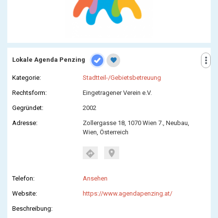
more_vert
Lokale Agenda Penzing
favorite
Kategorie:
Stadtteil-/Gebietsbetreuung
Rechtsform:
Eingetragener Verein e.V.
Gegründet:
2002
Adresse:
Zollergasse 18, 1070 Wien 7., Neubau,
Wien, Österreich
location_on
directions
Telefon:
Ansehen
Website:
https://www.agendapenzing.at/
Beschreibung: