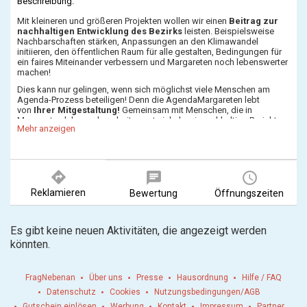
Beschreibung:
Mit kleineren und größeren Projekten wollen wir einen
Beitrag zur
nachhaltigen Entwicklung des Bezirks
leisten. Beispielsweise
Nachbarschaften stärken, Anpassungen an den Klimawandel
initiieren, den öffentlichen Raum für alle gestalten, Bedingungen für
ein faires Miteinander verbessern und Margareten noch lebenswerter
machen!
Dies kann nur gelingen, wenn sich möglichst viele Menschen am
Agenda-Prozess beteiligen! Denn die AgendaMargareten lebt
von
Ihrer Mitgestaltung!
Gemeinsam mit Menschen, die in
Margareten leben oder arbeiten entwickeln wir nachhaltige Projekte
Mehr anzeigen
und machen diese startklar für die Umsetzung in AgendaGruppen.
Diese setzen sich aus BürgerInnen zusammen, die gemeinsam
Projekte entwickeln und umsetzen möchten. Das Team der Agenda
unterstützt die Gruppen dabei und ist der direkte Draht zur
Bezirkspolitik und Verwaltung.
directions
chat
query_builder
Haben Sie eine Idee für Margareten?
Schicken Sie uns ein E-Mail
Reklamieren
Bewertung
Öffnungszeiten
oder vereinbaren Sie einen persönlichen Termin vor Ort. Um auf dem
Laufenden zu bleiben, können Sie auch unseren Newsletter
abonnieren oder unsere Social Media Kanäle (Facebook, Instagram)
Es gibt keine neuen Aktivitäten, die angezeigt werden
besuchen.
könnten.
FragNebenan
Über uns
Presse
Hausordnung
Hilfe / FAQ
Datenschutz
Cookies
Nutzungsbedingungen/AGB
Gutschein einlösen
Werbung
Kontakt
Impressum
Partner