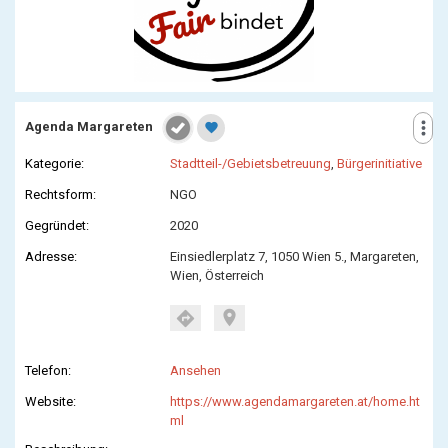
more_vert
Agenda Margareten
favorite
Kategorie:
Stadtteil-/Gebietsbetreuung
,
Bürgerinitiative
Rechtsform:
NGO
Gegründet:
2020
Adresse:
Einsiedlerplatz 7, 1050 Wien 5., Margareten,
Wien, Österreich
location_on
directions
Telefon:
Ansehen
Website:
https://www.agendamargareten.at/home.ht
ml