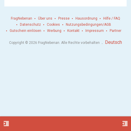
FragNebenan
Über uns
Presse
Hausordnung
Hilfe / FAQ
Datenschutz
Cookies
Nutzungsbedingungen/AGB
Gutschein einlösen
Werbung
Kontakt
Impressum
Partner
.
Deutsch
Copyright © 2026 FragNebenan. Alle Rechte vorbehalten
format_indent_increase
format_indent_decrease