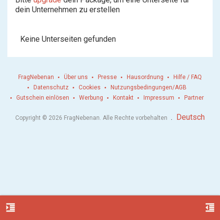
dein Unternehmen zu erstellen
Keine Unterseiten gefunden
FragNebenan
Über uns
Presse
Hausordnung
Hilfe / FAQ
Datenschutz
Cookies
Nutzungsbedingungen/AGB
Gutschein einlösen
Werbung
Kontakt
Impressum
Partner
.
Deutsch
Copyright © 2026 FragNebenan. Alle Rechte vorbehalten
format_indent_increase
format_indent_decrease