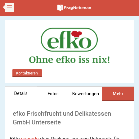
Kontaktieren
Details
Fotos
Bewertungen
Mehr
efko Frischfrucht und Delikatessen
GmbH Unterseite
Bitte
upgrade
dein Package, um eine Unterseite für