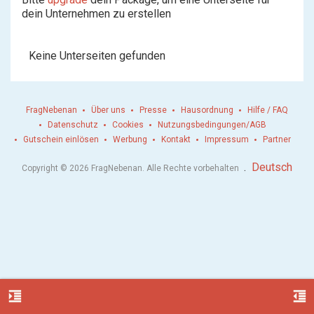
dein Unternehmen zu erstellen
Keine Unterseiten gefunden
FragNebenan
Über uns
Presse
Hausordnung
Hilfe / FAQ
Datenschutz
Cookies
Nutzungsbedingungen/AGB
Gutschein einlösen
Werbung
Kontakt
Impressum
Partner
.
Deutsch
Copyright © 2026 FragNebenan. Alle Rechte vorbehalten
format_indent_increase
format_indent_decrease