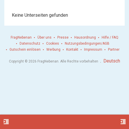
Keine Unterseiten gefunden
FragNebenan
Über uns
Presse
Hausordnung
Hilfe / FAQ
Datenschutz
Cookies
Nutzungsbedingungen/AGB
Gutschein einlösen
Werbung
Kontakt
Impressum
Partner
.
Deutsch
Copyright © 2026 FragNebenan. Alle Rechte vorbehalten
format_indent_increase
format_indent_decrease