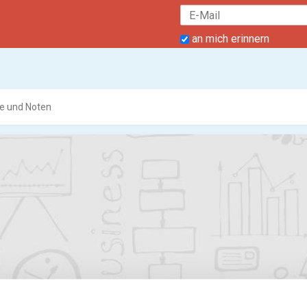
an mich erinnern
e und Noten