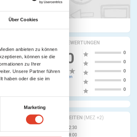
Über Cookies
KRITIKEN & BEWERTUNGEN
 Medien anbieten zu können
5
0.00
0
star
kzeptieren, können sie die
tellen
4
0
star
ormationen zu Ihrer
3
0
iter. Unsere Partner führen
star
0 Bewertungen
t haben oder die sie im
2
0
star
1
0
star
Marketing
GESCHÄFTSZEITEN
(MEZ +2)
Mo
09:00 - 12:30
14:30 - 18:00