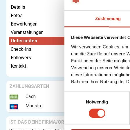
Details
Fotos
Zustimmung
Bewertungen
Kontaktieren
Veranstaltungen
Diese Webseite verwendet 
Unterseiten
Musik Mo
Wir verwenden Cookies, um I
Check-Ins
und die Zugriffe auf unsere 
Bitte
upgra
Followers
Funktionen der Seite möglic
Kontakt
Verwendung unserer Website 
Keine Unte
diese Informationen mögliche
Rahmen Ihrer Nutzung der D
ZAHLUNGSARTEN
E
Cash
Notwendig
i
Maestro
n
w
IST DAS DEINE FIRMA/ORGANISATION?
i
l