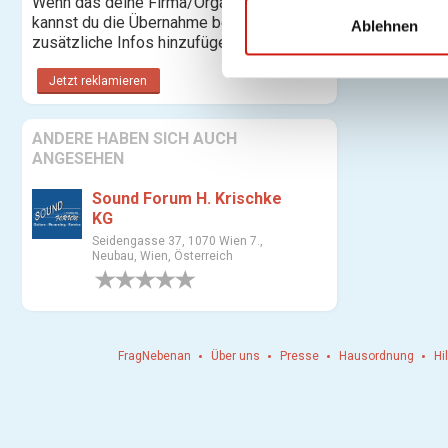
Wenn das deine Firma/Organisation ist,
kannst du die Übernahme beantragen und
l
Ablehnen
zusätzliche Infos hinzufügen.
i
g
Jetzt reklamieren
u
n
ANDERE HABEN SICH AUCH
g
ANGESEHEN
s
a
Sound Forum H. Krischke
u
KG
s
Seidengasse 37, 1070 Wien 7.,
Neubau, Wien, Österreich
w
0 Bewertungen
a
h
l
FragNebenan
Über uns
Presse
Hausordnung
Hi