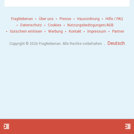
FragNebenan
Über uns
Presse
Hausordnung
Hilfe / FAQ
Datenschutz
Cookies
Nutzungsbedingungen/AGB
Gutschein einlösen
Werbung
Kontakt
Impressum
Partner
.
Deutsch
Copyright © 2026 FragNebenan. Alle Rechte vorbehalten
format_indent_increase
format_indent_decrease