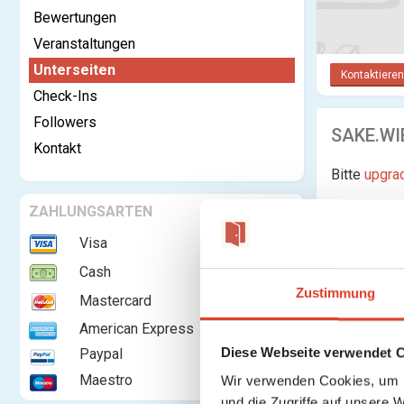
Bewertungen
Veranstaltungen
Unterseiten
Kontaktieren
Check-Ins
Followers
SAKE.WIE
Kontakt
Bitte
upgra
ZAHLUNGSARTEN
Keine Unte
Visa
Cash
Zustimmung
Mastercard
American Express
Diese Webseite verwendet 
Paypal
Maestro
Wir verwenden Cookies, um I
und die Zugriffe auf unsere 