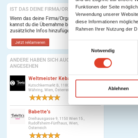
Funktionen der Seite möglic
IST DAS DEINE FIRMA/ORGANISATION?
Verwendung unserer Website 
Wenn das deine Firma/Organisation ist,
diese Informationen mögliche
kannst du die Übernahme beantragen und
Rahmen Ihrer Nutzung der D
zusätzliche Infos hinzufügen.
Jetzt reklamieren
E
Notwendig
i
n
ANDERE HABEN SICH AUCH
w
ANGESEHEN
i
Weltmeister Kebap / Tanis
l
Kutschkermarkt B, 1180 Wien 18.,
l
Ablehnen
Währing, Wien, Österreich
i
1 Bewertung
g
u
Babette's
n
Dreihausgasse 9, 1150 Wien 15.,
Rudolfsheim-Fünfhaus, Wien,
g
Österreich
s
1 Bewertung