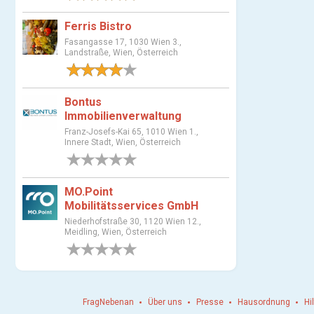
a
u
Ferris Bistro
s
Fasangasse 17, 1030 Wien 3.,
w
Landstraße, Wien, Österreich
a
1 Bewertung
h
Bontus
l
Immobilienverwaltung
Franz-Josefs-Kai 65, 1010 Wien 1.,
Innere Stadt, Wien, Österreich
0 Bewertungen
MO.Point
Mobilitätsservices GmbH
Niederhofstraße 30, 1120 Wien 12.,
Meidling, Wien, Österreich
0 Bewertungen
FragNebenan
Über uns
Presse
Hausordnung
Hi