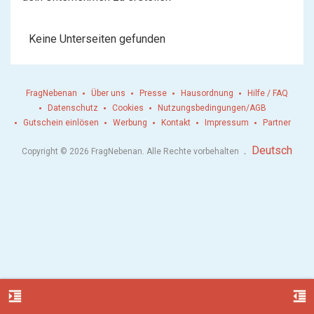
Keine Unterseiten gefunden
FragNebenan
Über uns
Presse
Hausordnung
Hilfe / FAQ
Datenschutz
Cookies
Nutzungsbedingungen/AGB
Gutschein einlösen
Werbung
Kontakt
Impressum
Partner
.
Deutsch
Copyright © 2026 FragNebenan. Alle Rechte vorbehalten
format_indent_increase
format_indent_decrease