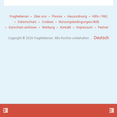
FragNebenan
Über uns
Presse
Hausordnung
Hilfe / FAQ
Datenschutz
Cookies
Nutzungsbedingungen/AGB
Gutschein einlösen
Werbung
Kontakt
Impressum
Partner
.
Deutsch
Copyright © 2026 FragNebenan. Alle Rechte vorbehalten
format_indent_increase
format_indent_decrease