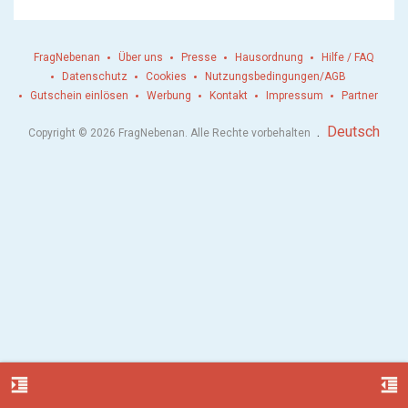
FragNebenan
Über uns
Presse
Hausordnung
Hilfe / FAQ
Datenschutz
Cookies
Nutzungsbedingungen/AGB
Gutschein einlösen
Werbung
Kontakt
Impressum
Partner
.
Deutsch
Copyright © 2026 FragNebenan. Alle Rechte vorbehalten
format_indent_increase
format_indent_decrease