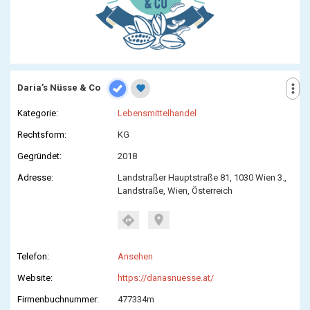
more_vert
Daria’s Nüsse & Co
favorite
Kategorie:
Lebensmittelhandel
Rechtsform:
KG
Gegründet:
2018
Adresse:
Landstraßer Hauptstraße 81, 1030 Wien 3.,
Landstraße, Wien, Österreich
location_on
directions
Telefon:
Ansehen
Website:
https://dariasnuesse.at/
Firmenbuchnummer:
477334m