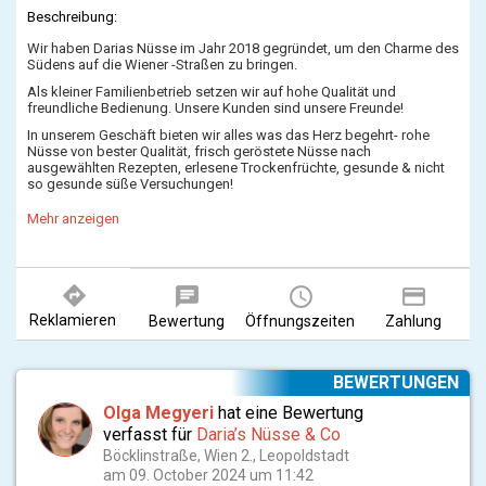
Beschreibung:
Wir haben Darias Nüsse im Jahr 2018 gegründet, um den Charme des
Südens auf die Wiener -Straßen zu bringen.
Als kleiner Familienbetrieb setzen wir auf hohe Qualität und
freundliche Bedienung. Unsere Kunden sind unsere Freunde!
In unserem Geschäft bieten wir alles was das Herz begehrt- rohe
Nüsse von bester Qualität, frisch geröstete Nüsse nach
ausgewählten Rezepten, erlesene Trockenfrüchte, gesunde & nicht
so gesunde süße Versuchungen!
Stelle Dir folgendes vor: Das Aroma von frisch gerösteten Nüssen
Mehr anzeigen
schwebt in der Luft unserer Landstraße Hauptstraße entlang und lädt
Dich ein, uns zu besuchen!
Wir freuen uns auf Deinen Besuch!
directions
chat
query_builder
payment
Reklamieren
Bewertung
Öffnungszeiten
Zahlung
BEWERTUNGEN
Olga Megyeri
hat eine Bewertung
verfasst für
Daria’s Nüsse & Co
Böcklinstraße, Wien 2., Leopoldstadt
am 09. October 2024 um 11:42