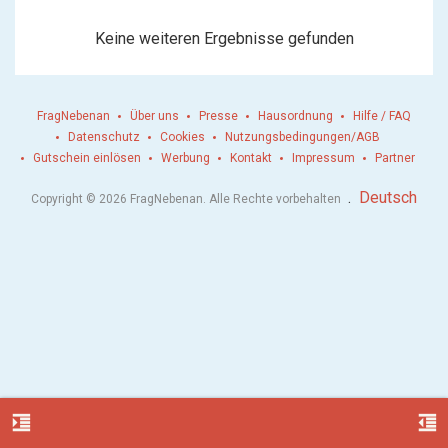
Keine weiteren Ergebnisse gefunden
FragNebenan
Über uns
Presse
Hausordnung
Hilfe / FAQ
Datenschutz
Cookies
Nutzungsbedingungen/AGB
Gutschein einlösen
Werbung
Kontakt
Impressum
Partner
.
Deutsch
Copyright © 2026 FragNebenan. Alle Rechte vorbehalten
format_indent_increase
format_indent_decrease