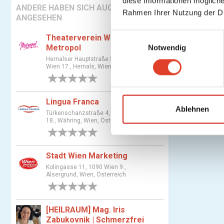
diese Informationen mögliche
ANDERE HABEN SICH AUCH
Rahmen Ihrer Nutzung der D
ANGESEHEN
E
Theaterverein Wiener
Metropol
Notwendig
i
Hernalser Hauptstraße 55, 1170
n
Wien 17., Hernals, Wien, Österreich
w
0 Bewertungen
i
l
Lingua Franca
l
Ablehnen
Türkenschanzstraße 4, 1180 Wien
i
18., Währing, Wien, Österreich
g
0 Bewertungen
u
Stadt Wien Marketing
n
Kolingasse 11, 1090 Wien 9.,
g
Alsergrund, Wien, Österreich
s
0 Bewertungen
a
u
[HEILRAUM] Mag. Iris
s
Zabukovnik | Schmerzfrei