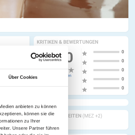
KRITIKEN & BEWERTUNGEN
5
0.00
0
star
4
0
star
3
0
star
0 Bewertungen
Über Cookies
2
0
star
1
0
star
 Medien anbieten zu können
kzeptieren, können sie die
GESCHÄFTSZEITEN
(MEZ +2)
ormationen zu Ihrer
Geöffnet 24/7
iter. Unsere Partner führen