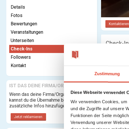
Details
Fotos
Bewertungen
Kontaktieren
Veranstaltungen
Unterseiten
Check-In
Check-Ins
Followers
Kontakt
Zustimmung
IST DAS DEINE FIRMA/ORGANISATION?
Diese Webseite verwendet 
Wenn das deine Firma/Organisation ist,
kannst du die Übernahme beantragen und
Wir verwenden Cookies, um I
zusätzliche Infos hinzufügen.
und die Zugriffe auf unsere 
Funktionen der Seite möglic
Jetzt reklamieren
Verwendung unserer Website 