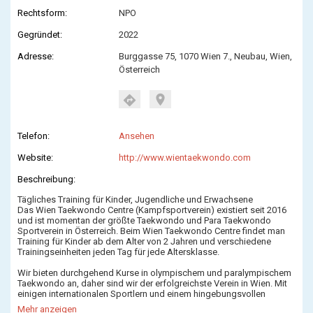
Rechtsform:
NPO
Gegründet:
2022
Adresse:
Burggasse 75, 1070 Wien 7., Neubau, Wien,
Österreich
location_on
directions
Telefon:
Ansehen
Website:
http://www.wientaekwondo.com
Beschreibung:
Tägliches Training für Kinder, Jugendliche und Erwachsene
Das Wien Taekwondo Centre (Kampfsportverein) existiert seit 2016
und ist momentan der größte Taekwondo und Para Taekwondo
Sportverein in Österreich. Beim Wien Taekwondo Centre findet man
Training für Kinder ab dem Alter von 2 Jahren und verschiedene
Trainingseinheiten jeden Tag für jede Altersklasse.
Wir bieten durchgehend Kurse in olympischem und paralympischem
Taekwondo an, daher sind wir der erfolgreichste Verein in Wien. Mit
einigen internationalen Sportlern und einem hingebungsvollen
Wettkampfteam und Trainern. Kompetente Trainer und Hilfskräfte
Mehr anzeigen