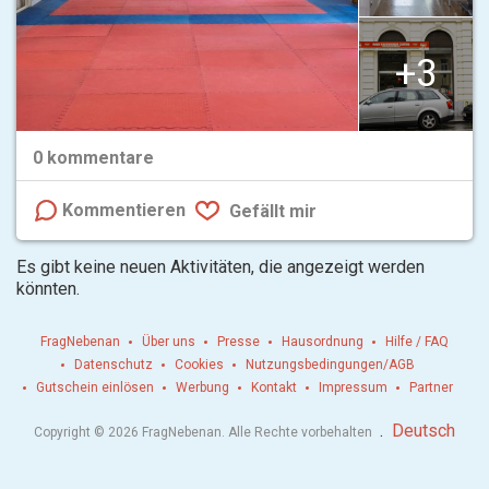
+3
0
kommentare
Kommentieren
Gefällt mir
Es gibt keine neuen Aktivitäten, die angezeigt werden
könnten.
FragNebenan
Über uns
Presse
Hausordnung
Hilfe / FAQ
Datenschutz
Cookies
Nutzungsbedingungen/AGB
Gutschein einlösen
Werbung
Kontakt
Impressum
Partner
.
Deutsch
Copyright © 2026 FragNebenan. Alle Rechte vorbehalten