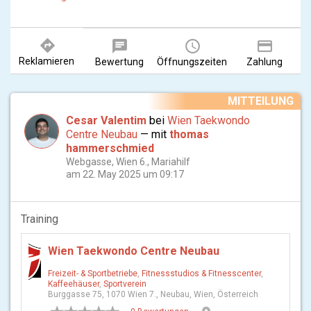
versichern den Spaß, während man mit ausgebildeten Profis arbeitet.
Wir befinden uns an zwei Standorten in Wien, in der Burgasse im 7.
Bezirk und Auf der Schmelz im 15. Bezirk.
directions
chat
query_builder
payment
Reklamieren
Bewertung
Öffnungszeiten
Zahlung
MITTEILUNG
Cesar Valentim
bei
Wien Taekwondo
Centre Neubau
— mit
thomas
hammerschmied
Webgasse, Wien 6., Mariahilf
am 22. May 2025 um 09:17
Training
Wien Taekwondo Centre Neubau
Freizeit- & Sportbetriebe
,
Fitnessstudios & Fitnesscenter
,
Kaffeehäuser
,
Sportverein
Burggasse 75, 1070 Wien 7., Neubau, Wien, Österreich