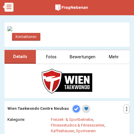
Kontaktieren
Details
Fotos
Bewertungen
Mehr
more_vert
Wien Taekwondo Centre Neubau
favorite
Kategorie:
Freizeit- & Sportbetriebe
,
Fitnessstudios & Fitnesscenter
,
Kaffeehäuser
,
Sportverein