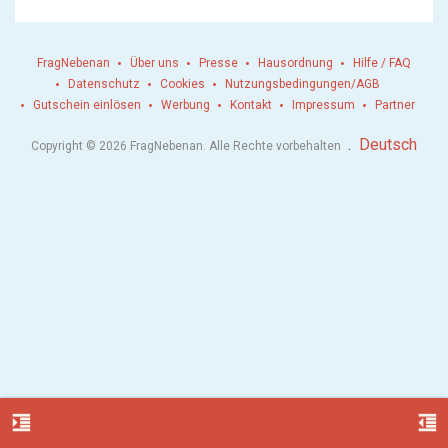
FragNebenan
Über uns
Presse
Hausordnung
Hilfe / FAQ
Datenschutz
Cookies
Nutzungsbedingungen/AGB
Gutschein einlösen
Werbung
Kontakt
Impressum
Partner
.
Deutsch
Copyright © 2026 FragNebenan. Alle Rechte vorbehalten
format_indent_increase
format_indent_decrease