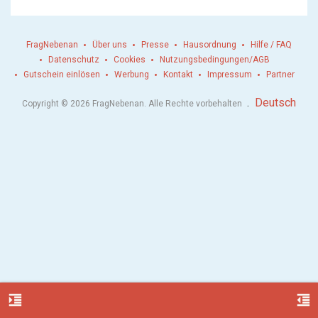
FragNebenan
Über uns
Presse
Hausordnung
Hilfe / FAQ
Datenschutz
Cookies
Nutzungsbedingungen/AGB
Gutschein einlösen
Werbung
Kontakt
Impressum
Partner
.
Deutsch
Copyright © 2026 FragNebenan. Alle Rechte vorbehalten
format_indent_increase
format_indent_decrease