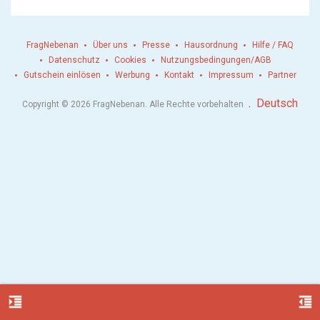
FragNebenan
Über uns
Presse
Hausordnung
Hilfe / FAQ
Datenschutz
Cookies
Nutzungsbedingungen/AGB
Gutschein einlösen
Werbung
Kontakt
Impressum
Partner
.
Deutsch
Copyright © 2026 FragNebenan. Alle Rechte vorbehalten
format_indent_increase
format_indent_decrease