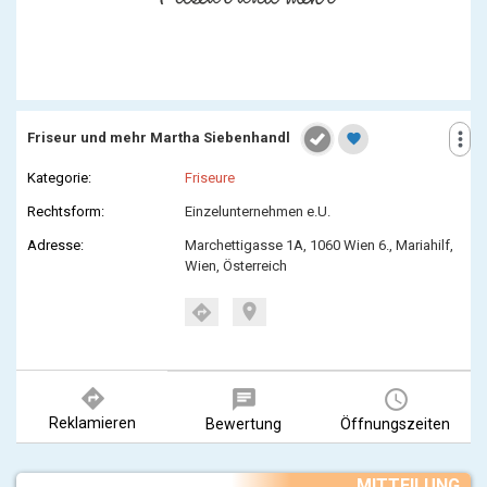
more_vert
Friseur und mehr Martha Siebenhandl
favorite
Kategorie:
Friseure
Rechtsform:
Einzelunternehmen e.U.
Adresse:
Marchettigasse 1A, 1060 Wien 6., Mariahilf,
Wien, Österreich
location_on
directions
directions
chat
query_builder
Reklamieren
Bewertung
Öffnungszeiten
MITTEILUNG