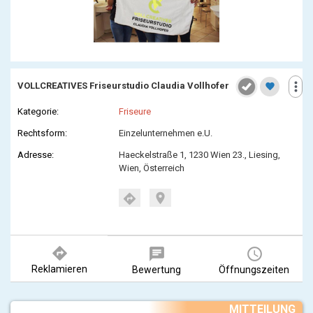
more_vert
VOLLCREATIVES Friseurstudio Claudia Vollhofer
favorite
Kategorie:
Friseure
Rechtsform:
Einzelunternehmen e.U.
Adresse:
Haeckelstraße 1, 1230 Wien 23., Liesing,
Wien, Österreich
location_on
directions
directions
chat
query_builder
Reklamieren
Bewertung
Öffnungszeiten
MITTEILUNG