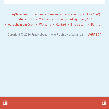
FragNebenan
Über uns
Presse
Hausordnung
Hilfe / FAQ
Datenschutz
Cookies
Nutzungsbedingungen/AGB
Gutschein einlösen
Werbung
Kontakt
Impressum
Partner
.
Deutsch
Copyright © 2026 FragNebenan. Alle Rechte vorbehalten
format_indent_increase
format_indent_decrease