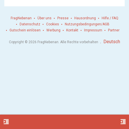
FragNebenan
Über uns
Presse
Hausordnung
Hilfe / FAQ
Datenschutz
Cookies
Nutzungsbedingungen/AGB
Gutschein einlösen
Werbung
Kontakt
Impressum
Partner
.
Deutsch
Copyright © 2026 FragNebenan. Alle Rechte vorbehalten
format_indent_increase
format_indent_decrease