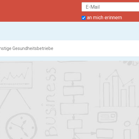
an mich erinnern
nstige Gesundheitsbetriebe