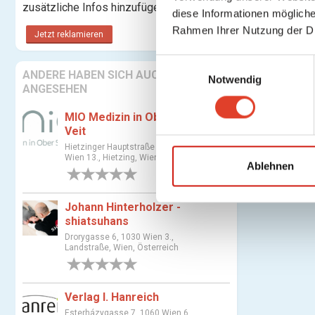
zusätzliche Infos hinzufügen.
diese Informationen mögliche
Rahmen Ihrer Nutzung der D
Jetzt reklamieren
E
ANDERE HABEN SICH AUCH
Notwendig
i
ANGESEHEN
n
w
MIO Medizin in Ober St.
Veit
i
l
Hietzinger Hauptstraße 143, 1130
Wien 13., Hietzing, Wien, Österreich
l
Ablehnen
0 Bewertungen
i
g
Johann Hinterholzer -
u
shiatsuhans
n
Drorygasse 6, 1030 Wien 3.,
Landstraße, Wien, Österreich
g
s
0 Bewertungen
a
Verlag I. Hanreich
u
Esterházygasse 7, 1060 Wien 6.,