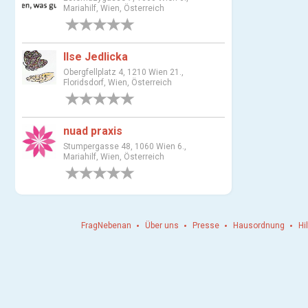
s
Mariahilf, Wien, Österreich
w
0 Bewertungen
a
h
Ilse Jedlicka
l
Obergfellplatz 4, 1210 Wien 21.,
Floridsdorf, Wien, Österreich
0 Bewertungen
nuad praxis
Stumpergasse 48, 1060 Wien 6.,
Mariahilf, Wien, Österreich
0 Bewertungen
FragNebenan
Über uns
Presse
Hausordnung
Hi