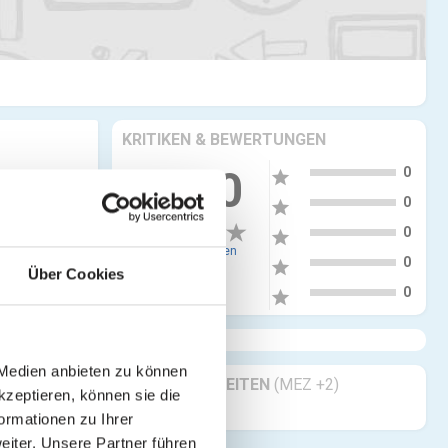
KRITIKEN & BEWERTUNGEN
5
0.00
0
star
4
0
star
3
0
star
0 Bewertungen
2
0
star
Über Cookies
1
0
star
 Medien anbieten zu können
GESCHÄFTSZEITEN
(MEZ +2)
kzeptieren, können sie die
Geöffnet 24/7
ormationen zu Ihrer
iter. Unsere Partner führen