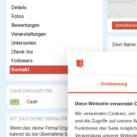
Details
Fotos
Bewertungen
Kontaktieren
Veranstaltungen
Unterseiten
Dein Name:
Check-Ins
Deine E-Ma
Followers
Adresse:
Kontakt
Nachricht:
Zustimmung
ZAHLUNGSARTEN
Cash
Diese Webseite verwendet 
Wir verwenden Cookies, um I
IST DAS DEINE FIRMA/ORGANISATION?
und die Zugriffe auf unsere 
Wenn das deine Firma/Organisation ist,
Funktionen der Seite möglic
kannst du die Übernahme beantragen und
Verwendung unserer Website 