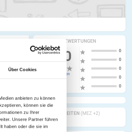
KRITIKEN & BEWERTUNGEN
5
0.00
0
star
4
0
star
3
0
star
Über Cookies
0 Bewertungen
2
0
star
1
0
star
 Medien anbieten zu können
kzeptieren, können sie die
ormationen zu Ihrer
GESCHÄFTSZEITEN
(MEZ +2)
iter. Unsere Partner führen
Geöffnet 24/7
t haben oder die sie im