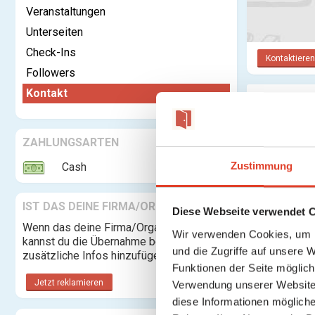
Veranstaltungen
Unterseiten
Check-Ins
Kontaktieren
Followers
Kontakt
Dein Name:
Deine E-Ma
ZAHLUNGSARTEN
Adresse:
Zustimmung
Cash
Nachricht:
IST DAS DEINE FIRMA/ORGANISATION?
Diese Webseite verwendet 
Wenn das deine Firma/Organisation ist,
Wir verwenden Cookies, um I
kannst du die Übernahme beantragen und
und die Zugriffe auf unsere 
zusätzliche Infos hinzufügen.
Funktionen der Seite möglic
Jetzt reklamieren
Verwendung unserer Website 
diese Informationen mögliche