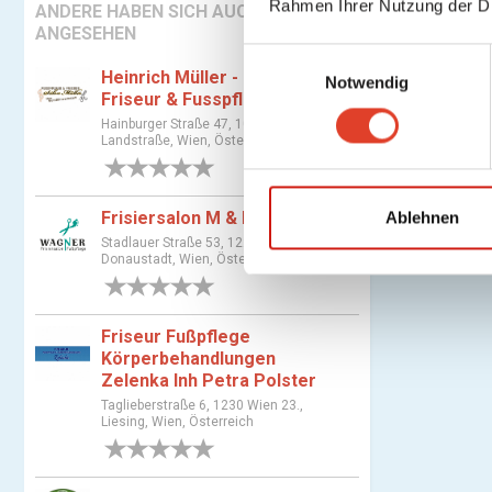
Rahmen Ihrer Nutzung der D
ANDERE HABEN SICH AUCH
ANGESEHEN
E
Heinrich Müller - mobiler
Notwendig
i
Friseur & Fusspfleger
n
Hainburger Straße 47, 1030 Wien 3.,
w
Landstraße, Wien, Österreich
i
0 Bewertungen
l
l
Ablehnen
Frisiersalon M & F Wagner
i
Stadlauer Straße 53, 1220 Wien 22.,
Donaustadt, Wien, Österreich
g
0 Bewertungen
u
n
Friseur Fußpflege
g
Körperbehandlungen
s
Zelenka Inh Petra Polster
a
Taglieberstraße 6, 1230 Wien 23.,
Liesing, Wien, Österreich
u
0 Bewertungen
s
w