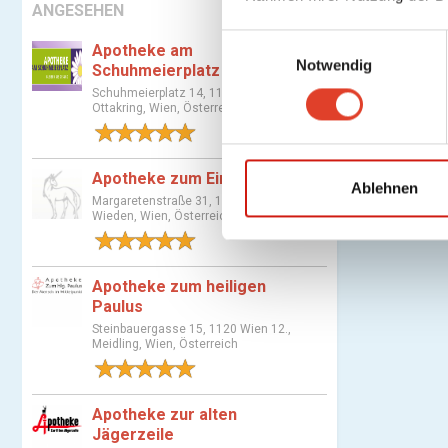
ANGESEHEN
E
Apotheke am
Notwendig
i
Schuhmeierplatz
n
Schuhmeierplatz 14, 1160 Wien 16.,
Ottakring, Wien, Österreich
w
1 Bewertung
i
l
Apotheke zum Einhorn
l
Ablehnen
Margaretenstraße 31, 1040 Wien 4.,
i
Wieden, Wien, Österreich
g
1 Bewertung
u
n
Apotheke zum heiligen
g
Paulus
s
Steinbauergasse 15, 1120 Wien 12.,
Meidling, Wien, Österreich
a
1 Bewertung
u
s
Apotheke zur alten
w
Jägerzeile