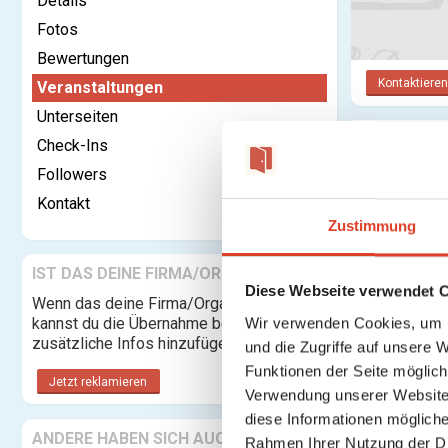
Details
Fotos
Bewertungen
Kontaktieren
Veranstaltungen
Unterseiten
Check-Ins
Adlerapo
Followers
Kontakt
Anstehen
Zustimmung
IST DAS DEINE FIRMA/ORGANISATION?
Keine weite
Diese Webseite verwendet 
Wenn das deine Firma/Organisation ist,
kannst du die Übernahme beantragen und
Wir verwenden Cookies, um I
zusätzliche Infos hinzufügen.
und die Zugriffe auf unsere 
Funktionen der Seite möglic
Jetzt reklamieren
Verwendung unserer Website 
diese Informationen mögliche
ANDERE HABEN SICH AUCH
Rahmen Ihrer Nutzung der D