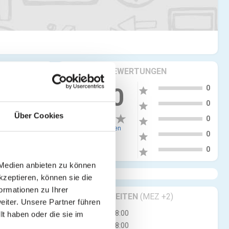
KRITIKEN & BEWERTUNGEN
ngen
5
0.00
0
star
4
0
star
Über Cookies
3
0
star
0 Bewertungen
2
0
star
1
0
star
 Medien anbieten zu können
kzeptieren, können sie die
ormationen zu Ihrer
GESCHÄFTSZEITEN
(MEZ +2)
iter. Unsere Partner führen
Mo
08:00 - 18:00
t haben oder die sie im
Di
08:00 - 18:00