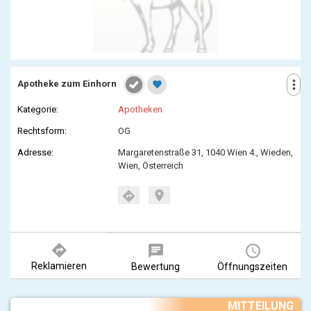
more_vert
Apotheke zum Einhorn
favorite
Kategorie:
Apotheken
Rechtsform:
OG
Adresse:
Margaretenstraße 31, 1040 Wien 4., Wieden,
Wien, Österreich
location_on
directions
directions
chat
query_builder
Reklamieren
Bewertung
Öffnungszeiten
MITTEILUNG