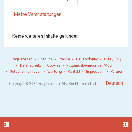
Meine Veranstaltungen
Keine weiteren Inhalte gefunden
FragNebenan
Über uns
Presse
Hausordnung
Hilfe / FAQ
Datenschutz
Cookies
Nutzungsbedingungen/AGB
Gutschein einlösen
Werbung
Kontakt
Impressum
Partner
.
Deutsch
Copyright © 2026 FragNebenan. Alle Rechte vorbehalten
format_indent_increase
format_indent_decrease