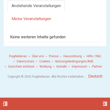
Anstehende Veranstaltungen
Meine Veranstaltungen
Keine weiteren Inhalte gefunden
FragNebenan
Über uns
Presse
Hausordnung
Hilfe / FAQ
Datenschutz
Cookies
Nutzungsbedingungen/AGB
Gutschein einlösen
Werbung
Kontakt
Impressum
Partner
.
Deutsch
Copyright © 2026 FragNebenan. Alle Rechte vorbehalten
format_indent_increase
format_indent_decrease