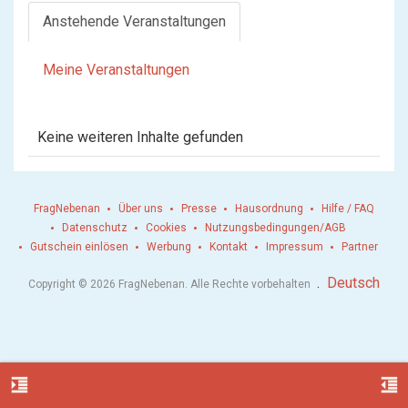
Anstehende Veranstaltungen
Meine Veranstaltungen
Keine weiteren Inhalte gefunden
FragNebenan
Über uns
Presse
Hausordnung
Hilfe / FAQ
Datenschutz
Cookies
Nutzungsbedingungen/AGB
Gutschein einlösen
Werbung
Kontakt
Impressum
Partner
.
Deutsch
Copyright © 2026 FragNebenan. Alle Rechte vorbehalten
format_indent_increase
format_indent_decrease