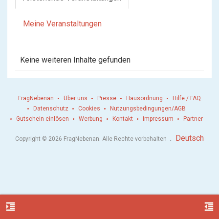
Meine Veranstaltungen
Keine weiteren Inhalte gefunden
FragNebenan
Über uns
Presse
Hausordnung
Hilfe / FAQ
Datenschutz
Cookies
Nutzungsbedingungen/AGB
Gutschein einlösen
Werbung
Kontakt
Impressum
Partner
.
Deutsch
Copyright © 2026 FragNebenan. Alle Rechte vorbehalten
format_indent_increase
format_indent_decrease