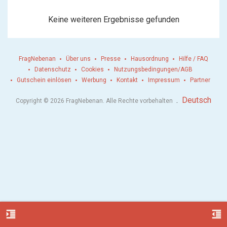
Keine weiteren Ergebnisse gefunden
FragNebenan
Über uns
Presse
Hausordnung
Hilfe / FAQ
Datenschutz
Cookies
Nutzungsbedingungen/AGB
Gutschein einlösen
Werbung
Kontakt
Impressum
Partner
.
Deutsch
Copyright © 2026 FragNebenan. Alle Rechte vorbehalten
format_indent_increase
format_indent_decrease