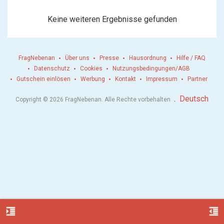
Keine weiteren Ergebnisse gefunden
FragNebenan
Über uns
Presse
Hausordnung
Hilfe / FAQ
Datenschutz
Cookies
Nutzungsbedingungen/AGB
Gutschein einlösen
Werbung
Kontakt
Impressum
Partner
.
Deutsch
Copyright © 2026 FragNebenan. Alle Rechte vorbehalten
format_indent_increase
format_indent_decrease