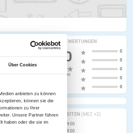
KRITIKEN & BEWERTUNGEN
5
0.00
0
star
4
0
star
Über Cookies
3
0
star
0 Bewertungen
2
0
star
1
0
star
 Medien anbieten zu können
kzeptieren, können sie die
ormationen zu Ihrer
GESCHÄFTSZEITEN
(MEZ +2)
iter. Unsere Partner führen
t haben oder die sie im
Mo
06:00 - 19:00
Di
06:00 - 19:00