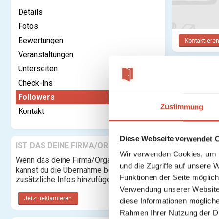
Details
Fotos
Bewertungen
Kontaktieren
Veranstaltungen
Unterseiten
Follower
Check-Ins
Followers
Zustimmung
Kontakt
Diese Webseite verwendet 
IST DAS DEINE FIRMA/ORGANISATION?
Wir verwenden Cookies, um I
Wenn das deine Firma/Organisation ist,
und die Zugriffe auf unsere 
kannst du die Übernahme beantragen und
Funktionen der Seite möglic
zusätzliche Infos hinzufügen.
Verwendung unserer Website 
Jetzt reklamieren
diese Informationen mögliche
Rahmen Ihrer Nutzung der D