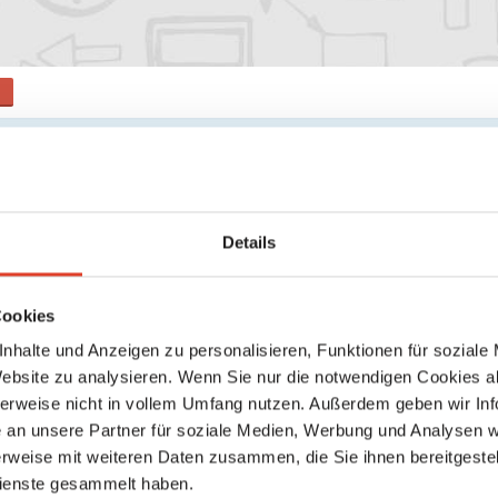
s
Suche
Details
Keine weiteren Ergebnisse gefunden
Cookies
nhalte und Anzeigen zu personalisieren, Funktionen für soziale
Website zu analysieren. Wenn Sie nur die notwendigen Cookies a
herweise nicht in vollem Umfang nutzen. Außerdem geben wir Inf
an unsere Partner für soziale Medien, Werbung und Analysen we
rweise mit weiteren Daten zusammen, die Sie ihnen bereitgestell
ienste gesammelt haben.