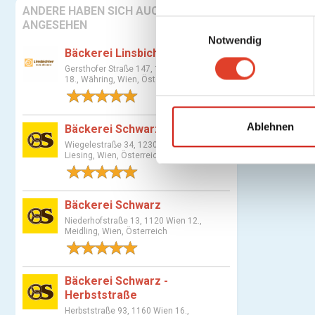
ANDERE HABEN SICH AUCH
E
ANGESEHEN
Notwendig
i
Bäckerei Linsbichler
n
Gersthofer Straße 147, 1180 Wien
w
18., Währing, Wien, Österreich
i
1 Bewertung
l
l
Ablehnen
Bäckerei Schwarz
i
Wiegelestraße 34, 1230 Wien 23.,
Liesing, Wien, Österreich
g
1 Bewertung
u
n
Bäckerei Schwarz
g
Niederhofstraße 13, 1120 Wien 12.,
s
Meidling, Wien, Österreich
a
2 Bewertungen
u
s
Bäckerei Schwarz -
w
Herbststraße
a
Herbststraße 93, 1160 Wien 16.,