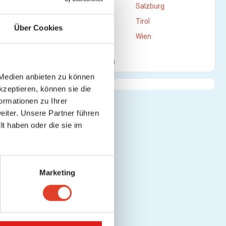
Oberösterreich
Salzburg
Steiermark
Tirol
Über Cookies
Vorarlberg
Wien
Mehr anzeigen
 Medien anbieten zu können
kzeptieren, können sie die
ormationen zu Ihrer
iter. Unsere Partner führen
t haben oder die sie im
Marketing