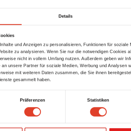
Bäckerei Schwarz - Speising
Bäckerei
Details
Feldkellergasse 26, 1130 Wien 13., Hietzing, Wien, Österreich
5581.67 km entfernt
0 Bewertungen
Cookies
Bäckerei Schwarz - Kabelwerk
nhalte und Anzeigen zu personalisieren, Funktionen für soziale
Bäckerei
Website zu analysieren. Wenn Sie nur die notwendigen Cookies a
Otto-Bondy-Platz 2, 1120 Wien 12., Meidling, Wien, Österreich
5582.18 km entfernt
herweise nicht in vollem Umfang nutzen. Außerdem geben wir Inf
2 Bewertungen
an unsere Partner für soziale Medien, Werbung und Analysen we
rweise mit weiteren Daten zusammen, die Sie ihnen bereitgestell
Bäckerei Schwarz - Lainz
ienste gesammelt haben.
Bäckerei
Lainzer Straße 134, 1130 Wien 13., Hietzing, Wien, Österreich
5582.29 km entfernt
Präferenzen
Statistiken
0 Bewertungen
Bäckerei Schwarz - Ober St. Veit
Bäckerei
Hietzinger Hauptstraße 145, 1130 Wien 13., Hietzing, Wien, Österreich
5582.91 km entfernt