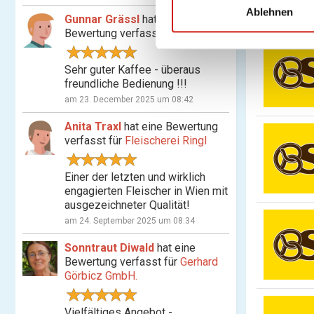
l
Ablehnen
Gunnar Grässl
hat eine
i
Bewertung verfasst für
Timeless
g
u
Sehr guter Kaffee - überaus
n
freundliche Bedienung !!!
g
am 23. December 2025 um 08:42
s
Anita Traxl
hat eine Bewertung
a
verfasst für
Fleischerei Ringl
u
s
Einer der letzten und wirklich
w
engagierten Fleischer in Wien mit
a
ausgezeichneter Qualität!
h
am 24. September 2025 um 08:34
l
Sonntraut Diwald
hat eine
Bewertung verfasst für
Gerhard
Görbicz GmbH.
Vielfältiges Angebot -