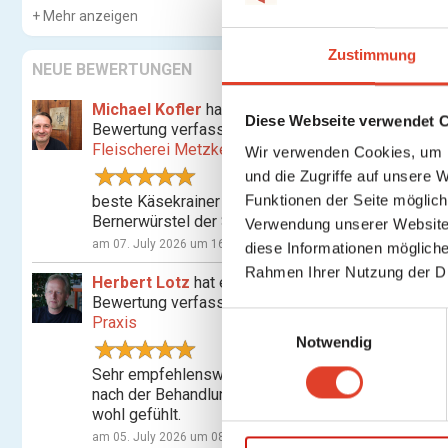
Mehr anzeigen
Zustimmung
NEUE BEWERTUNGEN
Michael Kofler
hat eine
Diese Webseite verwendet 
Bewertung verfasst für
Fleischerei Metzker
Wir verwenden Cookies, um I
und die Zugriffe auf unsere 
Funktionen der Seite möglic
beste Käsekrainer und
Bernerwürstel der Stadt
Verwendung unserer Website 
am 07. July 2026 um 16:07
diese Informationen mögliche
Rahmen Ihrer Nutzung der D
Herbert Lotz
hat eine
Bewertung verfasst für
Shiatsu-
E
Praxis
Notwendig
i
n
Sehr empfehlenswert! Habe mich
w
nach der Behandlung nachhaltig
wohl gefühlt.
i
am 05. July 2026 um 08:24
l