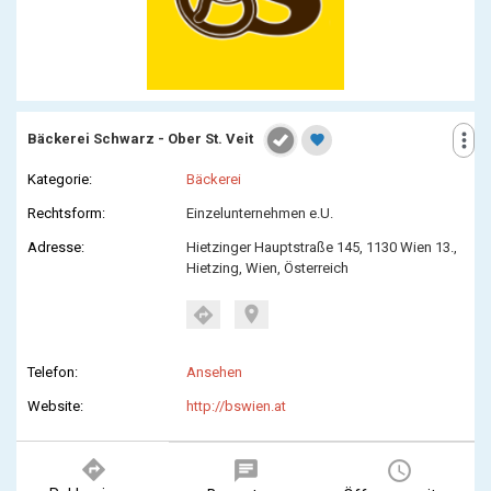
more_vert
Bäckerei Schwarz - Ober St. Veit
favorite
Kategorie:
Bäckerei
Rechtsform:
Einzelunternehmen e.U.
Adresse:
Hietzinger Hauptstraße 145, 1130 Wien 13.,
Hietzing, Wien, Österreich
location_on
directions
Telefon:
Ansehen
Website:
http://bswien.at
directions
chat
query_builder